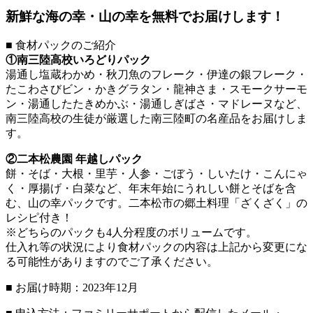
新鮮な海の幸・山の幸を無料でお届けします！
■ 食材パックのご紹介
①南三陸高校いろどりパック
湯通し塩蔵わかめ・秋刀魚のフレーク・伊達の銀フレーク・
たこわさびビン・かきグラタン・龍神さま・スモークサーモ
ン・湯通したたきめかぶ・湯通しぎばさ・マドレーヌなど、
南三陸高校の生徒が厳選した南三陸町の名産品をお届けしま
す。
②二本松農園 年越しパック
餅・そば・大根・里芋・人参・ごぼう・しいたけ・こんにゃ
く・厚揚げ・白菜など、年末年始にうれしい餅とそばを含
む、山の幸パックです。二本松市の郷土料理「ざくざく」の
レシピ付き！
※どちらのパックも4人分程度のボリュームです。
仕入れ等の状況により食材パックの内容は上記から変更にな
る可能性がありますのでご了承ください。
■ お届け時期：2023年12月