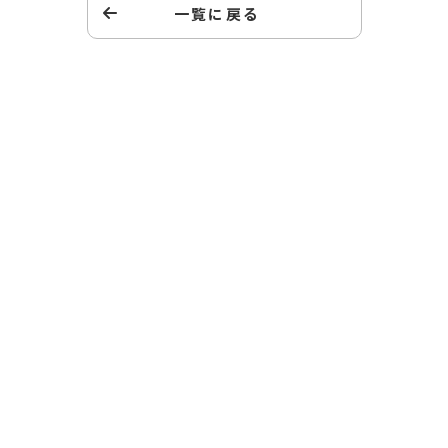
一覧に戻る
キッズドアの子育て家庭支援
ファミリーサポートへの
ご登録はこちら
あなたはひとりではありません。キッズドアの子育て
家庭支援プロジェクト・ファミリーサポートは、LINE
やメールで食料支援や就労支援などの情報を無料で
受け取ることができます。