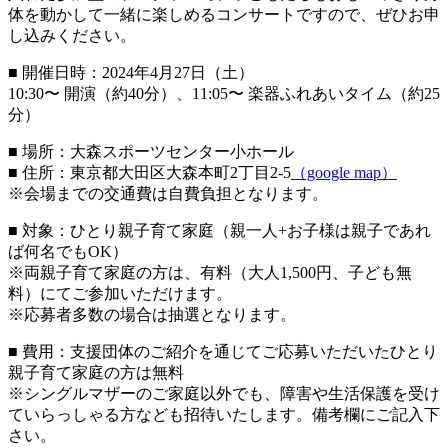
体を動かして一緒に楽しめるコンサートですので、ぜひお申
し込みください。
■ 開催日時：2024年4月27日（土）
10:30〜 開演（約40分）、11:05〜 楽器ふれあいタイム（約25
分）
■ 場所：大森スポーツセンター小ホール
■ 住所：東京都大田区大森本町2丁目2-5
（google map）
※会場までの交通費は自費負担となります。
■ 対象：ひとり親子育て家庭（親一人+お子様は親子であれ
ば何名でもOK）
※両親子育て家庭の方は、有料（大人1,500円、子ども無
料）にてご参加いただけます。
※応募者多数の場合は抽選となります。
■ 費用：支援団体のご紹介を通じてご応募いただいたひとり
親子育て家庭の方は無料
※シングルマザーのご家庭以外でも、障害や生活保護を受け
ていらっしゃる方なども招待いたします。備考欄にご記入下
さい。