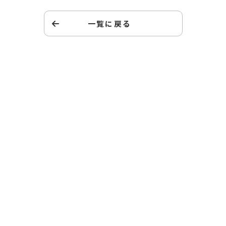
一覧に戻る
キッズドアの子育て家庭支援
ファミリーサポートへの
ご登録はこちら
あなたはひとりではありません。キッズドアの子育て
家庭支援プロジェクト・ファミリーサポートは、LINE
やメールで食料支援や就労支援などの情報を無料で