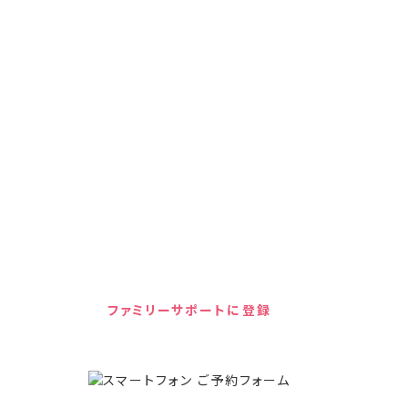
キッズドアの子育て家庭支援
ファミリーサポートへの
ご登録はこちら
あなたはひとりではありません。キッズドアの子育て
家庭支援プロジェクト・ファミリーサポートは、LINE
やメールで食料支援や就労支援などの情報を無料で
受け取ることができます。
ファミリーサポートに登録