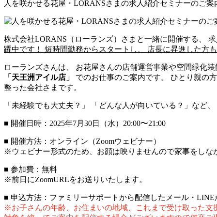
人を咲かせる花屋・LORANSさまの求人紹介セミナーのご案
株式会社LORANS（ローランズ）さまと一緒に開催する、 
躍中です！ 短時間勤務からスタートし、 店長に昇進した方
ローランズさんは、 お花屋さんの店舗運営事業や空間緑化装
「天王洲アイル店」
でのお仕事のご案内です。 ひとり親の
整った会社さまです。
「未経験でも大丈夫？」 「どんな人が向いている？」など、
■ 開催日時：2025年7月30日（水）20:00〜21:00
■ 開催方法：オンライン（Zoomウェビナー）
※ウェビナー形式のため、お顔は映りませんので家事をしな
■ 参加費：無料
※前日にZoomURLをお送りいたします。
■ 申込方法：ファミリーサポートから配信したメール・LIN
※お子さんの年齢、お住まいの地域、これまで受け取った支