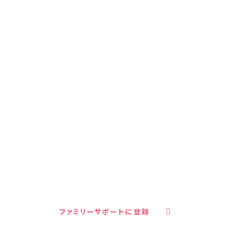
キッズドアの子育て家庭支援
ファミリーサポートへの
ご登録はこちら
あなたはひとりではありません。キッズドアの子育て
家庭支援プロジェクト・ファミリーサポートは、LINE
やメールで食料支援や就労支援などの情報を無料で
受け取ることができます。
ファミリーサポートに登録