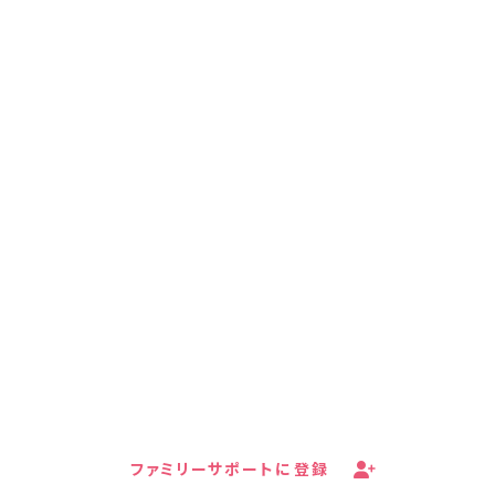
キッズドアの子育て家庭支援
ファミリーサポートへの
ご登録はこちら
あなたはひとりではありません。キッズドアの子育て
家庭支援プロジェクト・ファミリーサポートは、LINE
やメールで食料支援や就労支援などの情報を無料で
受け取ることができます。
ファミリーサポートに登録