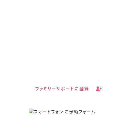
キッズドアの子育て家庭支援
ファミリーサポートへの
ご登録はこちら
あなたはひとりではありません。キッズドアの子育て
家庭支援プロジェクト・ファミリーサポートは、LINE
やメールで食料支援や就労支援などの情報を無料で
受け取ることができます。
ファミリーサポートに登録