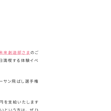
 未来創造部さま
のご
1日満喫する体験イベ
ビーサン飛ばし選手権
0円を支給いたします
いという方は、 ぜひ