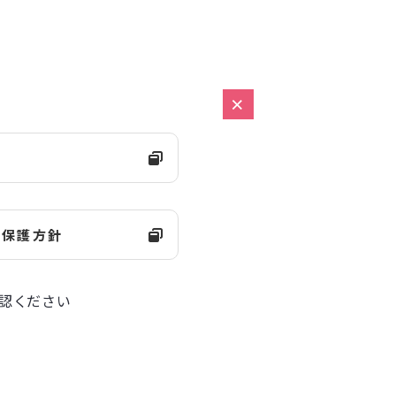
約
報保護方針
認ください