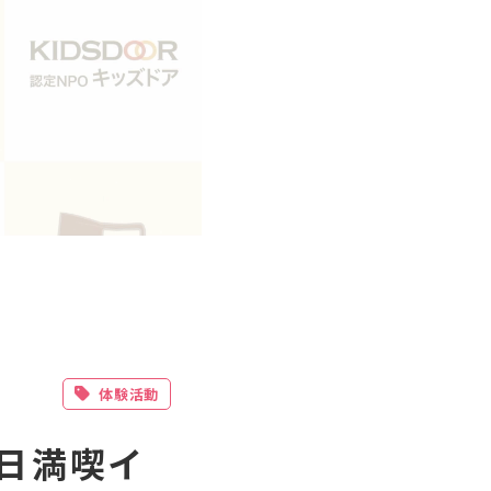
体験活動
1日満喫イ