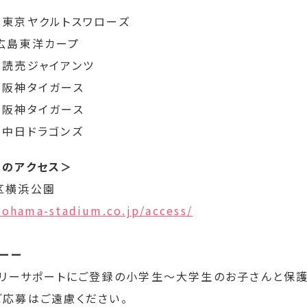
vs 東京ヤクルトスワローズ
s 広島東洋カープ
s 読売ジャイアンツ
s 阪神タイガース
s 阪神タイガース
s 中日ドラゴンズ
へのアクセス＞
区横浜公園
kohama-stadium.co.jp/access/
ーーー
ミリーサポートにご登録の小学生～大学生のお子さんと保
応募はご遠慮ください。