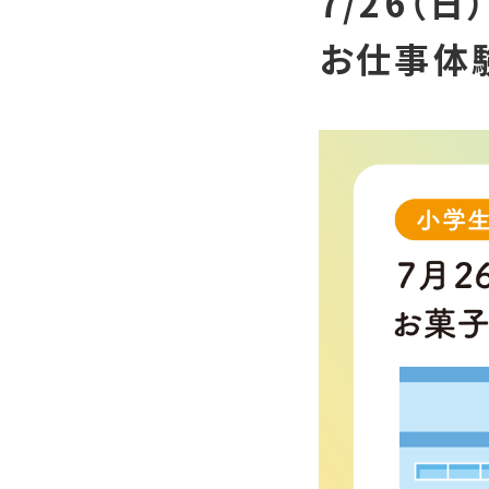
7/26（
お仕事体